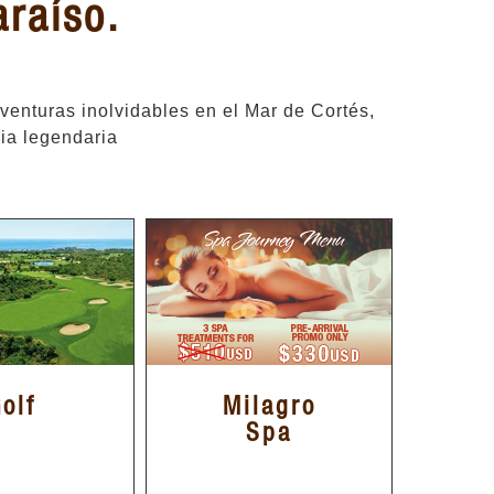
araíso.
enturas inolvidables en el Mar de Cortés,
cia legendaria
olf
Milagro
Spa