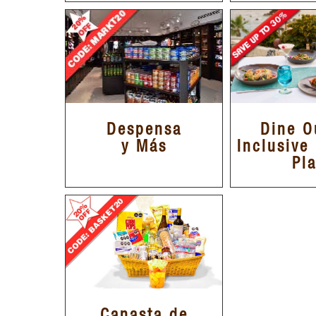
Despensa
Dine O
y Más
Inclusive
Pl
Canasta de