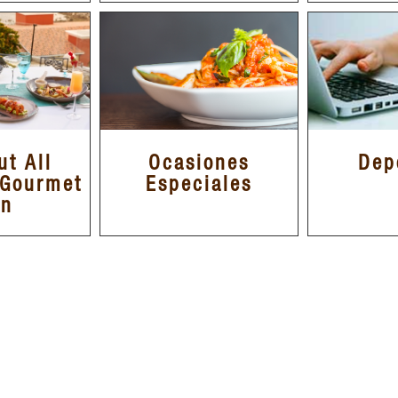
ut All
Ocasiones
Dep
 Gourmet
Especiales
an